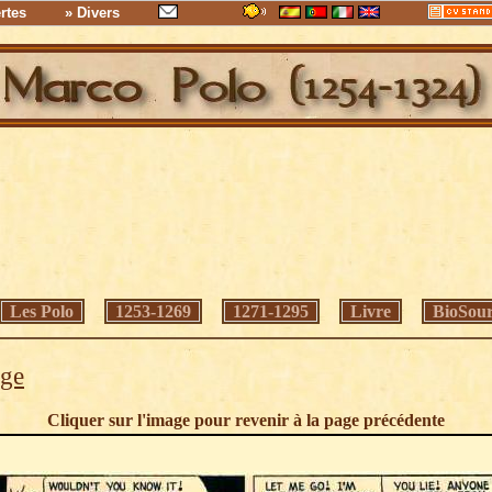
rtes
» Divers
Les Polo
1253-1269
1271-1295
Livre
BioSour
age
Cliquer sur l'image pour revenir à la page précédente