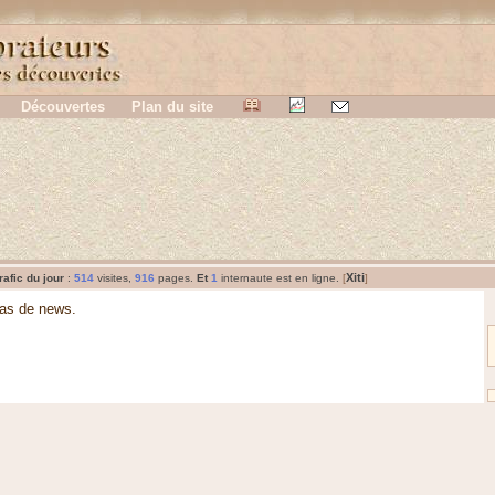
Découvertes
Plan du site
Xiti
rafic du jour
:
514
visites,
916
pages.
Et
1
internaute est en ligne.
[
]
as de news.