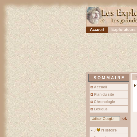
Accueil
Explorateurs
T
S O M M A I R E
P
Accueil
Plan du site
Chronologie
Lexique
ok
»
J'
l'Histoire