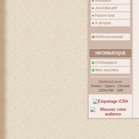
»
Annuaire
»
Jeu éducatif
»
Fourre tout
»
A propos
Référencement
INFORMATIQUE
CVStandard
Mes machins
Optimisé pour
Firefox - Opera - Chrome
1024x768 - 16M