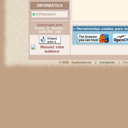
INFORMÀTICA
CVStandard
Optimisado para
Firefox & Mozilla +
» Herramientas usadas para real
1024x768 - 16M
©
2026 Exploradores
|
A proposito
|
Hos