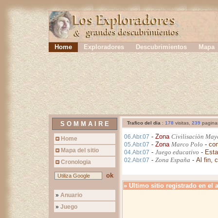
{
}
Home
Exploradores
Descubrimientos
Mapa
S O M M A I R E
Trafico del dia
:
178
visitas,
239
pagina
- Zona
Civilisaciòn May
06.Abr.07
Home
- Zona
Marco Polo
-
co
05.Abr.07
Mapa del sitio
-
Juego educativo
-
Esta
04.Abr.07
-
Zona España
-
Al fin,
02.Abr.07
Cronologia
ok
» Ultimo sitio registrado en el 
»
Anuario
»
Juego