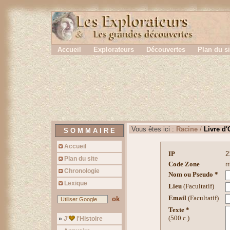
Ce site 
En continuant a naviguer, vous nous autorisez a deposer 
Accueil
Explorateurs
Découvertes
Plan du si
Vous êtes ici :
Racine
/
Livre d'
S O M M A I R E
Accueil
IP
2
Plan du site
Code Zone
m
Chronologie
Nom ou Pseudo *
Lexique
Lieu
(Facultatif)
Email
(Facultatif)
ok
Texte *
(500 c.)
»
J'
l'Histoire