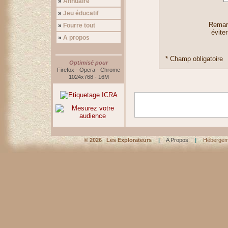
»
Annuaire
»
Jeu éducatif
Remarq
»
Fourre tout
éviter
»
A propos
* Champ obligatoire
Optimisé pour
Firefox - Opera - Chrome
1024x768 - 16M
©
2026 Les Explorateurs
|
A Propos
|
Hébergem