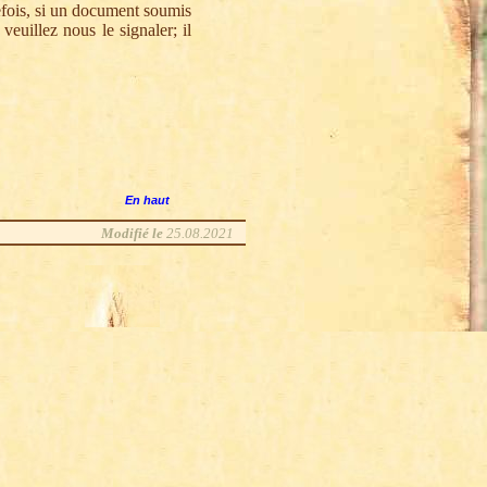
tefois, si un document soumis
veuillez nous le signaler; il
En haut
Modifié le
25.08.2021