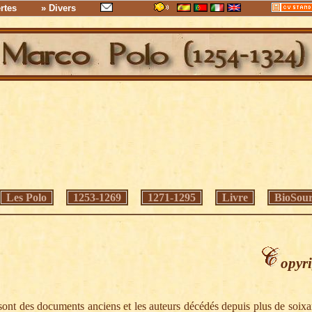
rtes
» Divers
Les Polo
1253-1269
1271-1295
Livre
BioSour
opyri
s sont des documents anciens et les auteurs décédés depuis plus de soixan