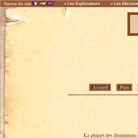
» Les Explorateurs
» Les Découve
Racine du site
Accueil
Plan
L
a plupart des illustration