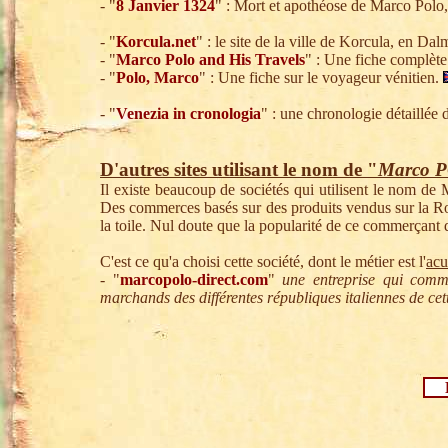
- "
8 Janvier 1324
" : Mort et apothéose de Marco Polo, a
- "
Korcula.net
" : le site de la ville de Korcula, en Da
- "
Marco Polo and His Travels
" : Une fiche complète
- "
Polo, Marco
" : Une fiche sur le voyageur vénitien.
- "
Venezia in cronologia
" : une chronologie détaillée 
D'autres sites utilisant le nom de "
Marco 
Il existe beaucoup de sociétés qui utilisent le nom de
Des commerces basés sur des produits vendus sur la Rou
la toile. Nul doute que la popularité de ce commerçant 
C'est ce qu'a choisi cette société, dont le métier est l'
acu
- "
marcopolo-direct.com
"
une entreprise qui comm
marchands des différentes républiques italiennes de ce
Pa