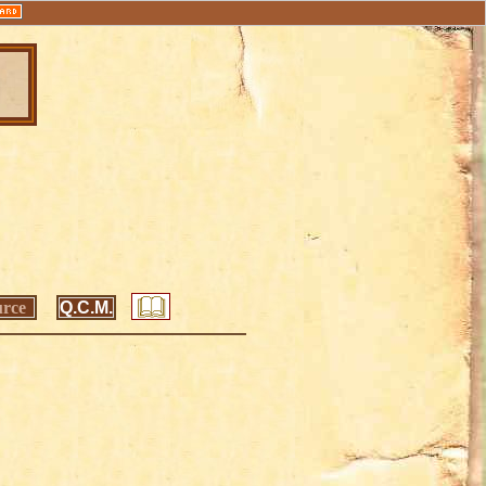
urce
Q.C.M.