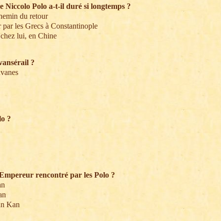
e Niccolo Polo a-t-il duré si longtemps ?
chemin du retour
er par les Grecs à Constantinople
e chez lui, en Chine
vansérail ?
avanes
lo ?
'Empereur rencontré par les Polo ?
an
an
an Kan