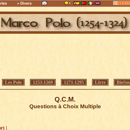
rtes
» Divers
Les Polo
1253-1269
1271-1295
Livre
BioSo
Q.C.M.
Questions à Choix Multiple
r)
]