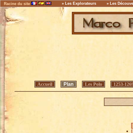
» Les Explorateurs
» Les Découve
Racine du site
Accueil
Plan
Les Polo
1253-126
[