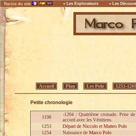
» Les Explorateurs
» Les Découve
Racine du site
Accueil
Plan
Les Polo
1253-126
Petite chronologie
-1204 : Quatrième croisade. Prise de
1198
accord avec les Vénitiens.
1253
Départ de Niccolo et Matteo Polo
1254
Naissance de
Marco Polo