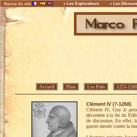
» Les Explorateurs
» Les Découve
Racine du site
Accueil
Plan
Les Polo
1253-126
Clément IV (?-1268)
Clément IV, Guy
le gro
décembre à la fin du XIIèm
de discussion. En effet, l
guerre menée contre la mai