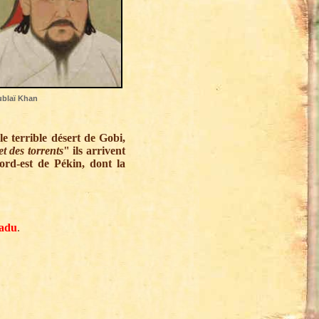
blaï Khan
le terrible désert de Gobi,
t des torrents
" ils arrivent
ord-est de Pékin, dont la
adu
.