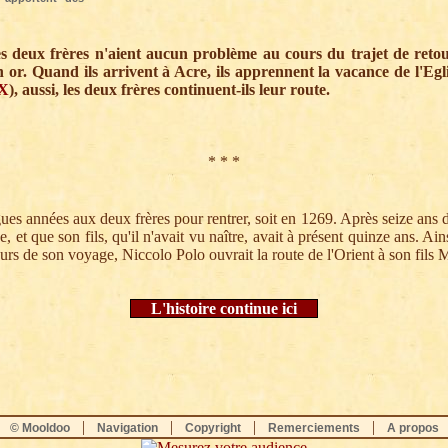
eux frères n'aient aucun problème au cours du trajet de retou
 or. Quand ils arrivent à Acre, ils apprennent la vacance de l'Eg
 X
), aussi, les deux frères continuent-ils leur route.
* * *
ongues années aux deux frères pour rentrer, soit en 1269. Après seize ans
 et que son fils, qu'il n'avait vu naître, avait à présent quinze ans. Ains
urs de son voyage, Niccolo Polo ouvrait la route de l'Orient à son fils 
L'histoire continue ici
|
|
|
|
© Mooldoo
Navigation
Copyright
Remerciements
A propos