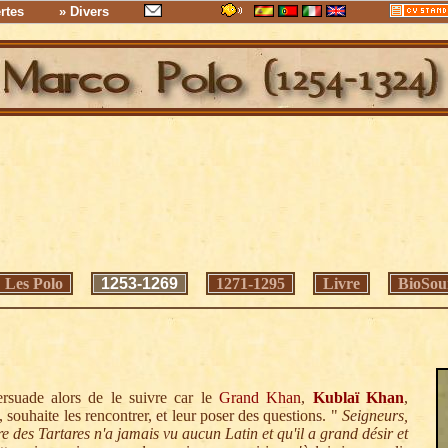
rtes
» Divers
Les Polo
1253-1269
1271-1295
Livre
BioSou
ersuade alors de le suivre car le
Grand Khan
,
Kublaï Khan
,
 souhaite les rencontrer, et leur poser des questions. "
Seigneurs,
re des Tartares n'a jamais vu aucun Latin et qu'il a grand désir et