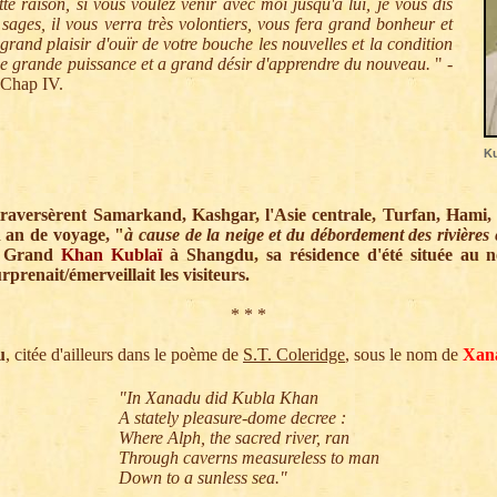
tte raison, si vous voulez venir avec moi jusqu'à lui, je vous dis
sages, il vous verra très volontiers, vous fera grand bonheur et
 grand plaisir d'ouïr de votre bouche les nouvelles et la condition
e de grande puissance et a grand désir d'apprendre du nouveau.
" -
Chap IV.
Ku
t traversèrent Samarkand, Kashgar, l'Asie centrale, Turfan, Hami, 
 an de voyage, "
à cause de la neige et du débordement des rivières e
u Grand
Khan Kublaï
à Shangdu, sa résidence d'été située au n
prenait/émerveillait les visiteurs.
* * *
u
, citée d'ailleurs dans le poème de
S.T. Coleridge
, sous le nom de
Xan
"In Xanadu did Kubla Khan
A stately pleasure-dome decree :
Where Alph, the sacred river, ran
Through caverns measureless to man
Down to a sunless sea."