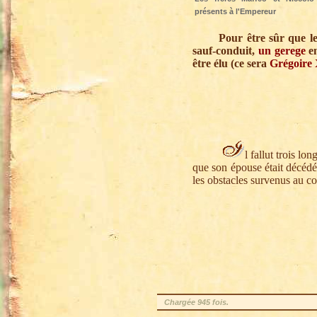
présents à l'Empereur
Pour être sûr que les d
sauf-conduit,
un gerege
en
être élu (ce sera
Grégoire
l fallut trois l
que son épouse était décédée,
les obstacles survenus au co
Chargée 945 fois.