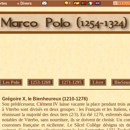
rtes
» Divers
Les Polo
1253-1269
1271-1295
Livre
BioSour
Grégoire X, le Bienheureux (1210-1276)
Son prédécesseur,
Clément IV
laisse vacante la place pendant trois 
à Viterbo sont divisés en deux groupes : les Français et les Italiens,
réunissant la majorité des deux tiers (2/3). En été 1270, enfermés dans
notables de Viterbo, sans nourriture, ils se doivent de choisir. Un co
couronnes française et sicilienne. Le Sâcré Collège désigna six d