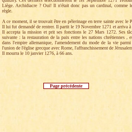
quinze). Ces derniers sélectionnèrent le 1er Septembre 1271 Teobal
Liège. Archidiacre ? Oui! Il n'était donc pas un cardinal, comme le
règle.
A ce moment, il se trouvait être en pélerinage en terre sainte avec le
Il lui fut demandé de rentrer. Il partit le 19 Novembre 1271 et arriva 
Il accepta la mission et prit ses fonctions le 27 Mars 1272. Ses tâc
suivante : la restauration de la paix entre les nations chrétiennes , e
dans l'empire allemanique, l'amendement du mode de la vie parmi l
l'union de l'église grecque avec Rome, l'affranchissement de Jérusalem e
Il mourra le 10 janvier 1276, à 66 ans.
Page précédente