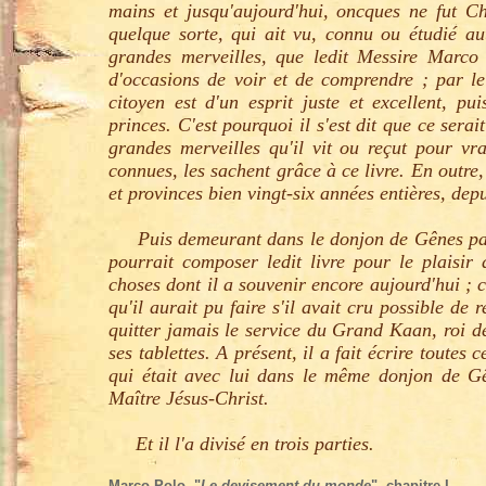
mains et jusqu'aujourd'hui, oncques ne fut C
quelque sorte, qui ait vu, connu ou étudié au
grandes merveilles, que ledit Messire Marco 
d'occasions de voir et de comprendre ; par l
citoyen est d'un esprit juste et excellent, pu
princes. C'est pourquoi il s'est dit que ce serai
grandes merveilles qu'il vit ou reçut pour vra
connues, les sachent grâce à ce livre. En outre
et provinces bien vingt-six années entières, dep
Puis demeurant dans le donjon de Gênes par sui
pourrait composer ledit livre pour le plaisir
choses dont il a souvenir encore aujourd'hui ; c'
qu'il aurait pu faire s'il avait cru possible d
quitter jamais le service du Grand Kaan, roi d
ses tablettes. A présent, il a fait écrire toutes
qui était avec lui dans le même donjon de Gê
Maître Jésus-Christ.
Et il l'a divisé en trois parties.
Marco Polo, "
Le devisement du monde
", chapitre I