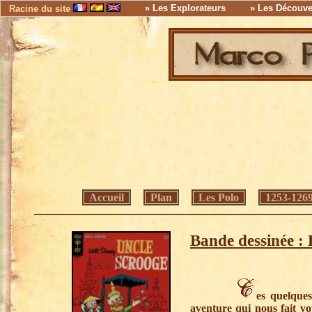
» Les Explorateurs
» Les Découve
Racine du site
Accueil
Plan
Les Polo
1253-126
Bande dessinée : 
es quelques
aventure qui nous fait v