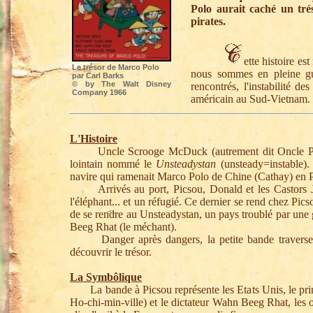
Polo aurait caché un tr
pirates.
ette histoire es
Le trésor de Marco Polo
nous sommes en pleine gu
par Carl Barks
© by The Walt Disney
rencontrés, l'instabilité de
Company 1966
américain au Sud-Vietnam.
L'Histoire
Uncle Scrooge McDuck (autrement dit Oncle Picsou
lointain nommé le
Unsteadystan
(unsteady=instable). 
navire qui ramenait Marco Polo de Chine (Cathay) en Pe
Arrivés au port, Picsou, Donald et les Castors Jun
l'éléphant... et un réfugié. Ce dernier se rend chez Pic
de se rendre au Unsteadystan, un pays troublé par une 
Beeg Rhat (le méchant).
Danger après dangers, la petite bande traverse div
découvrir le trésor.
La Symbôlique
La bande à Picsou représente les Etats Unis, le prin
Ho-chi-min-ville) et le dictateur Wahn Beeg Rhat, les