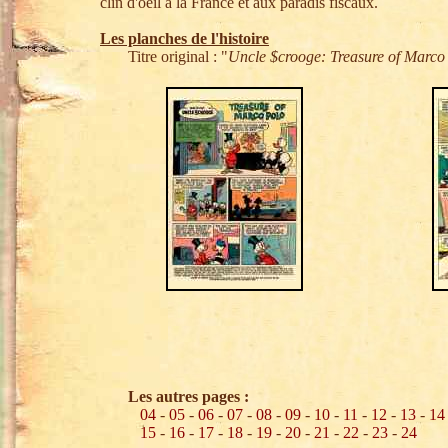
clin d'oeil à la France et aux paradis fiscaux.
Les planches de l'histoire
Titre original : "
Uncle $crooge: Treasure of Marco
Les autres pages :
04
-
05
-
06
-
07
-
08
-
09
-
10
-
11
-
12
-
13
-
14
15
-
16
-
17
-
18
-
19
-
20
-
21
-
22
-
23
-
24